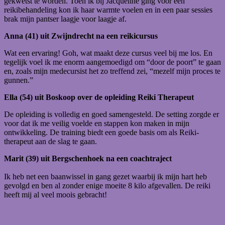
gekwetst te worden. Toen ik bij Jacqueline ging voor een
reikibehandeling kon ik haar warmte voelen en in een paar sessies
brak mijn pantser laagje voor laagje af.
Anna (41) uit Zwijndrecht na een reikicursus
Wat een ervaring! Goh, wat maakt deze cursus veel bij me los. En
tegelijk voel ik me enorm aangemoedigd om “door de poort” te gaan
en, zoals mijn medecursist het zo treffend zei, “mezelf mijn proces te
gunnen.”
Ella (54) uit Boskoop over de opleiding Reiki Therapeut
De opleiding is volledig en goed samengesteld. De setting zorgde er
voor dat ik me veilig voelde en stappen kon maken in mijn
ontwikkeling. De training biedt een goede basis om als Reiki-
therapeut aan de slag te gaan.
Marit (39) uit Bergschenhoek na een coachtraject
Ik heb net een baanwissel in gang gezet waarbij ik mijn hart heb
gevolgd en ben al zonder enige moeite 8 kilo afgevallen. De reiki
heeft mij al veel moois gebracht!