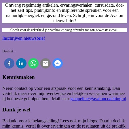
Ontvang regelmatig artikelen, ervaringsverhalen, cursusdata, doe-
het-zelf-tips, praktijkinfo en inspirerende spreuken voor een
natuurlijk energiek en gezond leven. Schrijf je in voor de Avalon
nieuwsbrief!
Check voor de zekerheid je spambox en voeg afzender toe aan gewenste e-mail!
Inschrijven nieuwsbrief
Deel dit ...
Kennismaken
Neem contact op voor een afspraak voor een kennismaking. Dan
vertel ik meer over mijn werkwijze en bekijken we samen waarmee
jij het beste geholpen bent. Mail naar
jacqueline@avaloncoaching.nl
Dank je wel
Bedankt voor je belangstelling! Lees ook mijn blogs. Daarin deel ik
mijn kennis, vertel ik over ervaringen en de resultaten uit de praktijk.